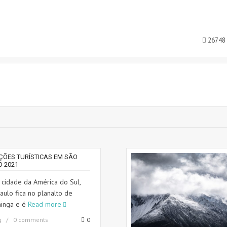
26748
ÇÕES TURÍSTICAS EM SÃO
O 2021
 cidade da América do Sul,
aulo fica no planalto de
ininga e é
Read more
g
0 comments
0