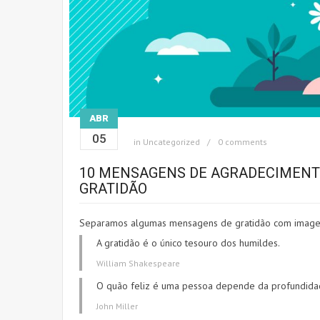
ABR
05
in
Uncategorized
0 comments
10 MENSAGENS DE AGRADECIMENT
GRATIDÃO
Separamos algumas mensagens de gratidão com imagens 
A gratidão é o único tesouro dos humildes.
William Shakespeare
O quão feliz é uma pessoa depende da profundidad
John Miller