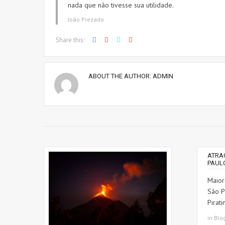
nada que não tivesse sua utilidade.
João Prezado
Share this:
ABOUT THE AUTHOR:
ADMIN
ATRA
PAUL
Maior
São P
Pirat
in
Blo