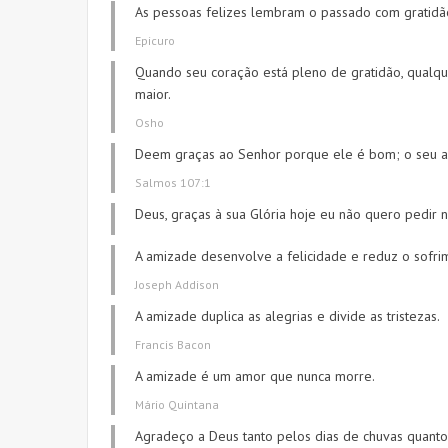
As pessoas felizes lembram o passado com gratidã
Epicuro
Quando seu coração está pleno de gratidão, qualq
maior.
Osho
Deem graças ao Senhor porque ele é bom; o seu a
Salmos 107:1
Deus, graças à sua Glória hoje eu não quero pedir
A amizade desenvolve a felicidade e reduz o sofrim
Joseph Addison
A amizade duplica as alegrias e divide as tristezas.
Francis Bacon
A amizade é um amor que nunca morre.
Mário Quintana
Agradeço a Deus tanto pelos dias de chuvas quanto 